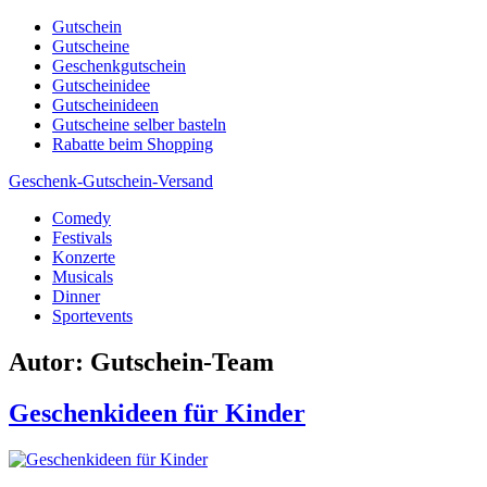
Skip
Gutschein
to
Gutscheine
content
Geschenkgutschein
Gutscheinidee
Gutscheinideen
Gutscheine selber basteln
Rabatte beim Shopping
Geschenk-Gutschein-Versand
Comedy
Gutscheine, Gutscheinsprüche und Geschenkideen
Festivals
Konzerte
Musicals
Dinner
Sportevents
Autor:
Gutschein-Team
Geschenkideen für Kinder