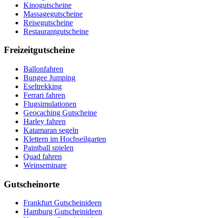
Kinogutscheine
Massagegutscheine
Reisegutscheine
Restaurantgutscheine
Freizeitgutscheine
Ballonfahren
Bungee Jumping
Eseltrekking
Ferrari fahren
Flugsimulationen
Geocaching Gutscheine
Harley fahren
Katamaran segeln
Klettern im Hochseilgarten
Paintball spielen
Quad fahren
Weinseminare
Gutscheinorte
Frankfurt Gutscheinideen
Hamburg Gutscheinideen