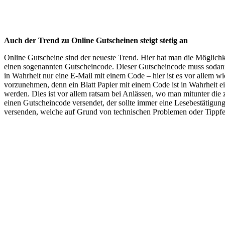
Auch der Trend zu Online Gutscheinen steigt stetig an
Online Gutscheine sind der neueste Trend. Hier hat man die Möglich
einen sogenannten Gutscheincode. Dieser Gutscheincode muss sodan
in Wahrheit nur eine E-Mail mit einem Code – hier ist es vor allem wi
vorzunehmen, denn ein Blatt Papier mit einem Code ist in Wahrheit e
werden. Dies ist vor allem ratsam bei Anlässen, wo man mitunter die
einen Gutscheincode versendet, der sollte immer eine Lesebestätigu
versenden, welche auf Grund von technischen Problemen oder Tippfe