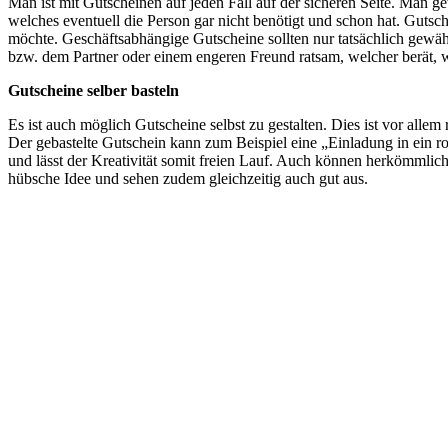
Man ist mit Gutscheinen auf jeden Fall auf der sicheren Seite. Man 
welches eventuell die Person gar nicht benötigt und schon hat. Gutsc
möchte. Geschäftsabhängige Gutscheine sollten nur tatsächlich gewählt
bzw. dem Partner oder einem engeren Freund ratsam, welcher berät, 
Gutscheine selber basteln
Es ist auch möglich Gutscheine selbst zu gestalten. Dies ist vor alle
Der gebastelte Gutschein kann zum Beispiel eine „Einladung in ein r
und lässt der Kreativität somit freien Lauf. Auch können herkömmlic
hübsche Idee und sehen zudem gleichzeitig auch gut aus.