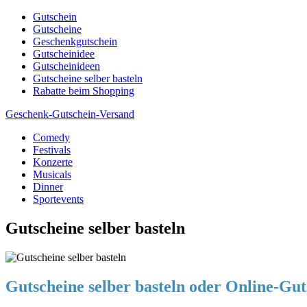
Skip
Gutschein
to
Gutscheine
content
Geschenkgutschein
Gutscheinidee
Gutscheinideen
Gutscheine selber basteln
Rabatte beim Shopping
Geschenk-Gutschein-Versand
Comedy
Gutscheine, Gutscheinsprüche und Geschenkideen
Festivals
Konzerte
Musicals
Dinner
Sportevents
Gutscheine selber basteln
Gutscheine selber basteln oder Online-Gu