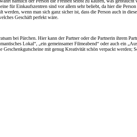
gewährt nämlich der Person die Freiheit selbst zu kaufen, was gebrauc
heine für Einkaufszentren sind vor allem sehr beliebt, da hier die Pers
 werden, wenn man sich ganz sicher ist, dass die Person auch in dieses 
welches Geschäft perfekt wäre.
m ratsam bei Pärchen. Hier kann der Partner oder die Partnerin ihrem Par
omantisches Lokal“, „ein gemeinsamer Filmeabend“ oder auch ein „Ausfl
he Geschenkgutscheine mit genug Kreativität schön verpackt werden; Sc