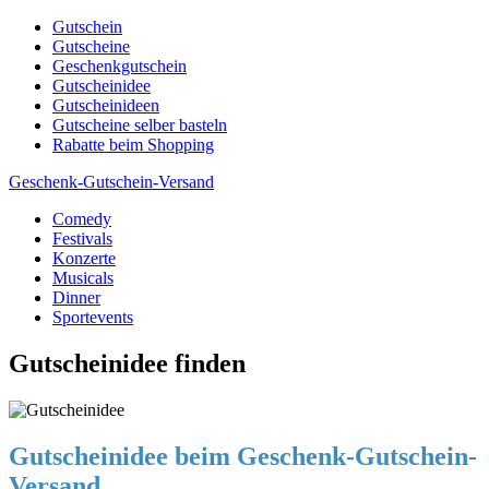
Skip
Gutschein
to
Gutscheine
content
Geschenkgutschein
Gutscheinidee
Gutscheinideen
Gutscheine selber basteln
Rabatte beim Shopping
Geschenk-Gutschein-Versand
Comedy
Gutscheine, Gutscheinsprüche und Geschenkideen
Festivals
Konzerte
Musicals
Dinner
Sportevents
Gutscheinidee finden
Gutscheinidee beim Geschenk-Gutschein-
Versand