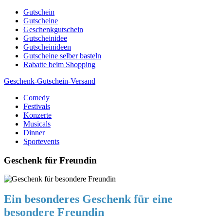
Skip
Gutschein
to
Gutscheine
content
Geschenkgutschein
Gutscheinidee
Gutscheinideen
Gutscheine selber basteln
Rabatte beim Shopping
Geschenk-Gutschein-Versand
Comedy
Gutscheine, Gutscheinsprüche und Geschenkideen
Festivals
Konzerte
Musicals
Dinner
Sportevents
Geschenk für Freundin
Ein besonderes Geschenk für eine
besondere Freundin