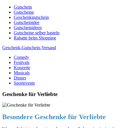
Skip
Gutschein
to
Gutscheine
content
Geschenkgutschein
Gutscheinidee
Gutscheinideen
Gutscheine selber basteln
Rabatte beim Shopping
Geschenk-Gutschein-Versand
Comedy
Gutscheine, Gutscheinsprüche und Geschenkideen
Festivals
Konzerte
Musicals
Dinner
Sportevents
Geschenke für Verliebte
Besondere Geschenke für Verliebte