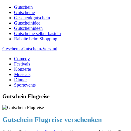
Skip
Gutschein
to
Gutscheine
content
Geschenkgutschein
Gutscheinidee
Gutscheinideen
Gutscheine selber basteln
Rabatte beim Shopping
Geschenk-Gutschein-Versand
Comedy
Gutscheine, Gutscheinsprüche und Geschenkideen
Festivals
Konzerte
Musicals
Dinner
Sportevents
Gutschein Flugreise
Gutschein Flugreise verschenken