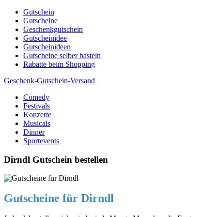
Skip
Gutschein
to
Gutscheine
content
Geschenkgutschein
Gutscheinidee
Gutscheinideen
Gutscheine selber basteln
Rabatte beim Shopping
Geschenk-Gutschein-Versand
Comedy
Gutscheine, Gutscheinsprüche und Geschenkideen
Festivals
Konzerte
Musicals
Dinner
Sportevents
Dirndl Gutschein bestellen
Gutscheine für Dirndl