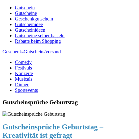
Skip
Gutschein
to
Gutscheine
content
Geschenkgutschein
Gutscheinidee
Gutscheinideen
Gutscheine selber basteln
Rabatte beim Shopping
Geschenk-Gutschein-Versand
Comedy
Gutscheine, Gutscheinsprüche und Geschenkideen
Festivals
Konzerte
Musicals
Dinner
Sportevents
Gutscheinsprüche Geburtstag
Gutscheinsprüche Geburtstag –
Kreativität ist gefragt