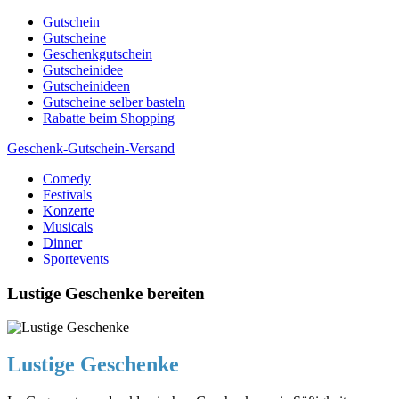
Skip
Gutschein
to
Gutscheine
content
Geschenkgutschein
Gutscheinidee
Gutscheinideen
Gutscheine selber basteln
Rabatte beim Shopping
Geschenk-Gutschein-Versand
Comedy
Gutscheine, Gutscheinsprüche und Geschenkideen
Festivals
Konzerte
Musicals
Dinner
Sportevents
Lustige Geschenke bereiten
Lustige Geschenke