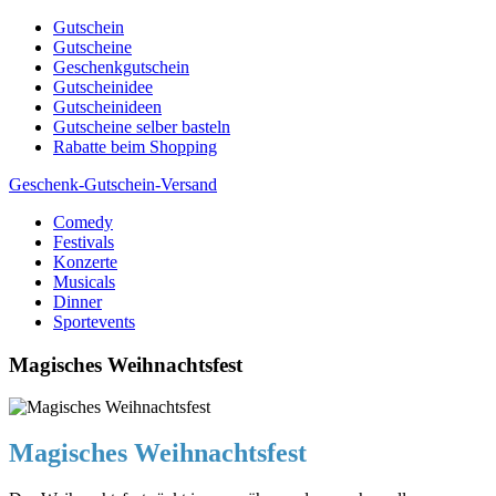
Skip
Gutschein
to
Gutscheine
content
Geschenkgutschein
Gutscheinidee
Gutscheinideen
Gutscheine selber basteln
Rabatte beim Shopping
Geschenk-Gutschein-Versand
Comedy
Gutscheine, Gutscheinsprüche und Geschenkideen
Festivals
Konzerte
Musicals
Dinner
Sportevents
Magisches Weihnachtsfest
Magisches Weihnachtsfest