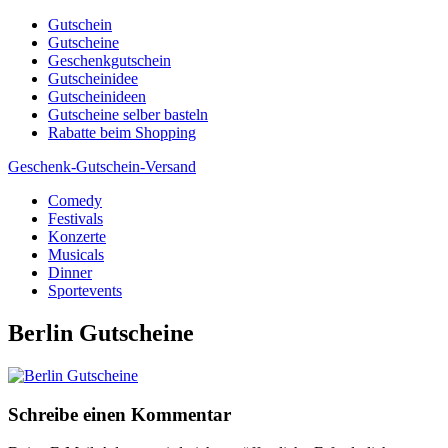
Skip
Gutschein
to
Gutscheine
content
Geschenkgutschein
Gutscheinidee
Gutscheinideen
Gutscheine selber basteln
Rabatte beim Shopping
Geschenk-Gutschein-Versand
Comedy
Gutscheine, Gutscheinsprüche und Geschenkideen
Festivals
Konzerte
Musicals
Dinner
Sportevents
Berlin Gutscheine
Schreibe einen Kommentar