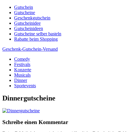
Skip
Gutschein
to
Gutscheine
content
Geschenkgutschein
Gutscheinidee
Gutscheinideen
Gutscheine selber basteln
Rabatte beim Shopping
Geschenk-Gutschein-Versand
Comedy
Gutscheine, Gutscheinsprüche und Geschenkideen
Festivals
Konzerte
Musicals
Dinner
Sportevents
Dinnergutscheine
Schreibe einen Kommentar