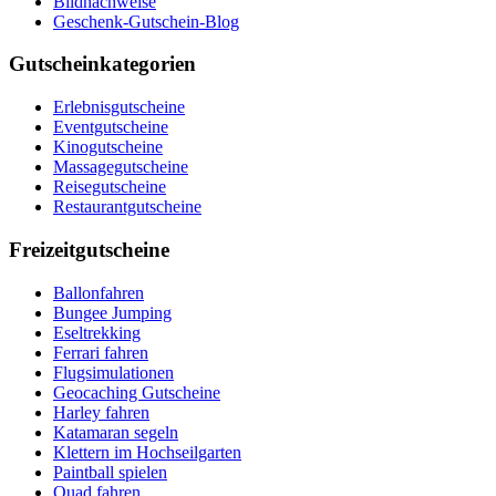
Bildnachweise
Geschenk-Gutschein-Blog
Gutscheinkategorien
Erlebnisgutscheine
Eventgutscheine
Kinogutscheine
Massagegutscheine
Reisegutscheine
Restaurantgutscheine
Freizeitgutscheine
Ballonfahren
Bungee Jumping
Eseltrekking
Ferrari fahren
Flugsimulationen
Geocaching Gutscheine
Harley fahren
Katamaran segeln
Klettern im Hochseilgarten
Paintball spielen
Quad fahren