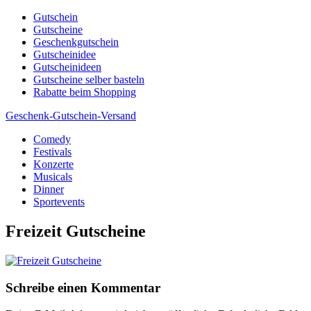
Skip
Gutschein
to
Gutscheine
content
Geschenkgutschein
Gutscheinidee
Gutscheinideen
Gutscheine selber basteln
Rabatte beim Shopping
Geschenk-Gutschein-Versand
Comedy
Gutscheine, Gutscheinsprüche und Geschenkideen
Festivals
Konzerte
Musicals
Dinner
Sportevents
Freizeit Gutscheine
Schreibe einen Kommentar