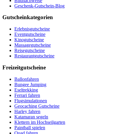
Bildnachweise
Geschenk-Gutschein-Blog
Gutscheinkategorien
Erlebnisgutscheine
Eventgutscheine
Kinogutscheine
Massagegutscheine
Reisegutscheine
Restaurantgutscheine
Freizeitgutscheine
Ballonfahren
Bungee Jumping
Eseltrekking
Ferrari fahren
Flugsimulationen
Geocaching Gutscheine
Harley fahren
Katamaran segeln
Klettern im Hochseilgarten
Paintball spielen
Quad fahren