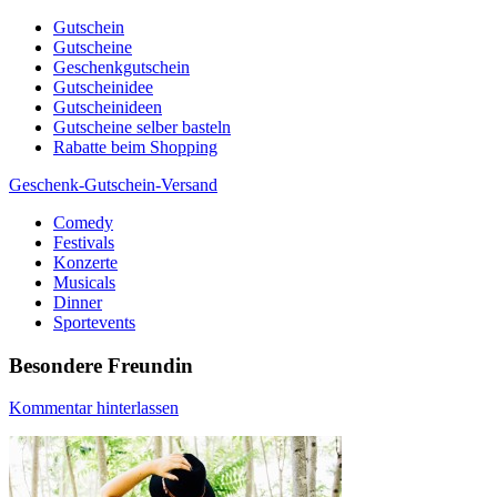
Skip
Gutschein
to
Gutscheine
content
Geschenkgutschein
Gutscheinidee
Gutscheinideen
Gutscheine selber basteln
Rabatte beim Shopping
Geschenk-Gutschein-Versand
Comedy
Gutscheine, Gutscheinsprüche und Geschenkideen
Festivals
Konzerte
Musicals
Dinner
Sportevents
Besondere Freundin
Kommentar hinterlassen