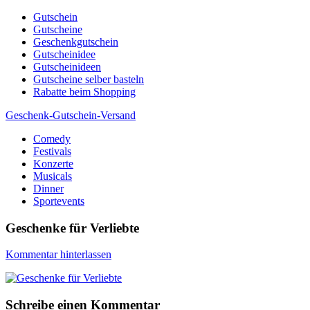
Skip
Gutschein
to
Gutscheine
content
Geschenkgutschein
Gutscheinidee
Gutscheinideen
Gutscheine selber basteln
Rabatte beim Shopping
Geschenk-Gutschein-Versand
Comedy
Gutscheine, Gutscheinsprüche und Geschenkideen
Festivals
Konzerte
Musicals
Dinner
Sportevents
Geschenke für Verliebte
Kommentar hinterlassen
Schreibe einen Kommentar