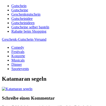
Skip
Gutschein
to
Gutscheine
content
Geschenkgutschein
Gutscheinidee
Gutscheinideen
Gutscheine selber basteln
Rabatte beim Shopping
Geschenk-Gutschein-Versand
Comedy
Gutscheine, Gutscheinsprüche und Geschenkideen
Festivals
Konzerte
Musicals
Dinner
Sportevents
Katamaran segeln
Schreibe einen Kommentar