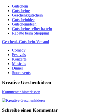
Skip
Gutschein
to
Gutscheine
content
Geschenkgutschein
Gutscheinidee
Gutscheinideen
Gutscheine selber basteln
Rabatte beim Shopping
Geschenk-Gutschein-Versand
Comedy
Gutscheine, Gutscheinsprüche und Geschenkideen
Festivals
Konzerte
Musicals
Dinner
Sportevents
Kreative Geschenkideen
Kommentar hinterlassen
Schreibe einen Kommentar