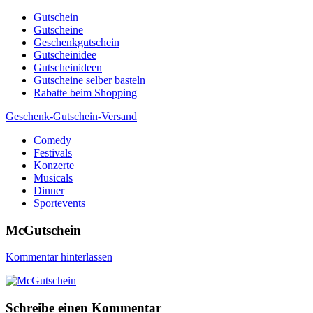
Skip
Gutschein
to
Gutscheine
content
Geschenkgutschein
Gutscheinidee
Gutscheinideen
Gutscheine selber basteln
Rabatte beim Shopping
Geschenk-Gutschein-Versand
Comedy
Gutscheine, Gutscheinsprüche und Geschenkideen
Festivals
Konzerte
Musicals
Dinner
Sportevents
McGutschein
Kommentar hinterlassen
Schreibe einen Kommentar