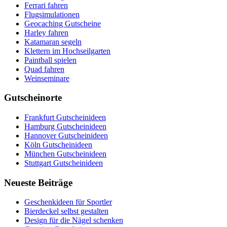
Ferrari fahren
Flugsimulationen
Geocaching Gutscheine
Harley fahren
Katamaran segeln
Klettern im Hochseilgarten
Paintball spielen
Quad fahren
Weinseminare
Gutscheinorte
Frankfurt Gutscheinideen
Hamburg Gutscheinideen
Hannover Gutscheinideen
Köln Gutscheinideen
München Gutscheinideen
Stuttgart Gutscheinideen
Neueste Beiträge
Geschenkideen für Sportler
Bierdeckel selbst gestalten
Design für die Nägel schenken