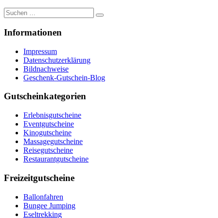
Suche
nach:
Informationen
Impressum
Datenschutzerklärung
Bildnachweise
Geschenk-Gutschein-Blog
Gutscheinkategorien
Erlebnisgutscheine
Eventgutscheine
Kinogutscheine
Massagegutscheine
Reisegutscheine
Restaurantgutscheine
Freizeitgutscheine
Ballonfahren
Bungee Jumping
Eseltrekking