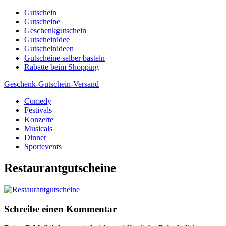
Skip
Gutschein
to
Gutscheine
content
Geschenkgutschein
Gutscheinidee
Gutscheinideen
Gutscheine selber basteln
Rabatte beim Shopping
Geschenk-Gutschein-Versand
Comedy
Gutscheine, Gutscheinsprüche und Geschenkideen
Festivals
Konzerte
Musicals
Dinner
Sportevents
Restaurantgutscheine
Schreibe einen Kommentar