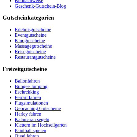
Bildnachweise
Geschenk-Gutschein-Blog
Gutscheinkategorien
Erlebnisgutscheine
Eventgutscheine
Kinogutscheine
Massagegutscheine
Reisegutscheine
Restaurantgutscheine
Freizeitgutscheine
Ballonfahren
Bungee Jumping
Eseltrekking
Ferrari fahren
Flugsimulationen
Geocaching Gutscheine
Harley fahren
Katamaran segeln
Klettern im Hochseilgarten
Paintball spielen
Quad fahren