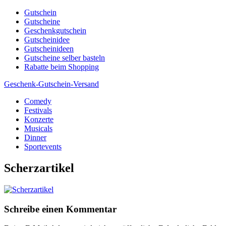
Skip
Gutschein
to
Gutscheine
content
Geschenkgutschein
Gutscheinidee
Gutscheinideen
Gutscheine selber basteln
Rabatte beim Shopping
Geschenk-Gutschein-Versand
Comedy
Gutscheine, Gutscheinsprüche und Geschenkideen
Festivals
Konzerte
Musicals
Dinner
Sportevents
Scherzartikel
Schreibe einen Kommentar